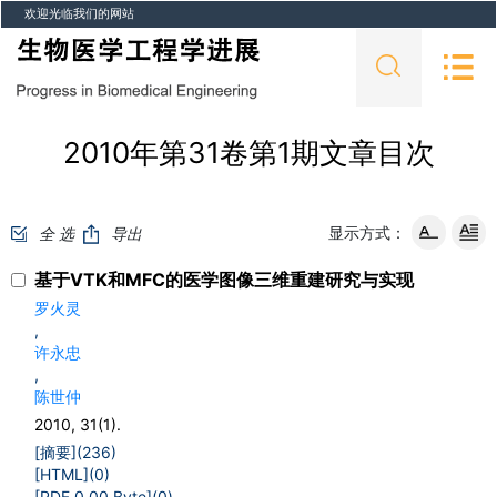
欢迎光临我们的网站
2010年第31卷第1期文章目次
显示方式：
全 选
导出
基于VTK和MFC的医学图像三维重建研究与实现
罗火灵
,
许永忠
,
陈世仲
2010, 31(1).
[摘要](
236
)
[HTML](
0
)
[PDF 0.00 Byte](
0
)