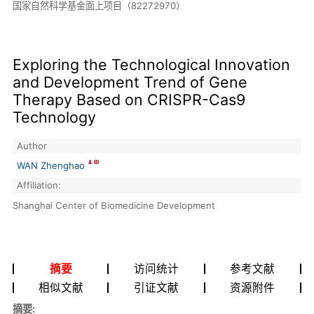
国家自然科学基金面上项目（82272970）
Exploring the Technological Innovation
and Development Trend of Gene
Therapy Based on CRISPR-Cas9
Technology
Author
WAN Zhenghao
Affiliation:
Shanghai Center of Biomedicine Development
摘要
访问统计
参考文献
相似文献
引证文献
资源附件
摘要: