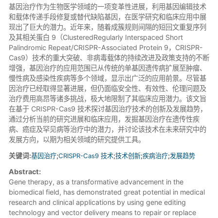
基因治疗作为生物医学领域的一项变革性进展，利用基因编辑技术
和载体传递手段修复或替代缺陷基因，在医学研究和临床应用中展
现出了巨大的潜力。近年来，随着成簇规则间隔的短回文重复序列
及其相关蛋白 9（ClusteredRegularly Interspaced Short
Palindromic Repeat/CRISPR-Associated Protein 9，CRISPR-
Cas9）技术的重大突破、非病毒载体的持续改进及政策支持的不断
增强，基因治疗的应用范围已从传统的单基因遗传病扩展至肿瘤、
慢性病及感染性疾病等多个领域，显示出广泛的应用前景。尽管基
因治疗已经取得显著进展，但仍面临安全性、有效性、伦理问题及
治疗费用高昂等诸多挑战，极大地限制了其临床应用潜力。该文旨
在基于 CRISPR-Cas9 技术探讨基因治疗技术的创新及发展趋势，
通过分析当前的研究进展和临床应用，发掘基因治疗在遗传性疾
病、癌症及罕见病等治疗中的潜力，并讨论该技术在未来研究中的
发展方向，以期为相关领域的研究提供工具。
关键词:
基因治疗
;
CRISPR-Cas9 技术
;
技术创新
;
疾病治疗
;
发展趋势
Abstract:
Gene therapy, as a transformative advancement in the
biomedical field, has demonstrated great potential in medical
research and clinical applications by using gene editing
technology and vector delivery means to repair or replace